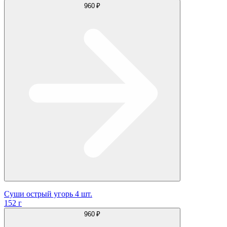
960 ₽
Суши острый угорь 4 шт.
152 г
960 ₽